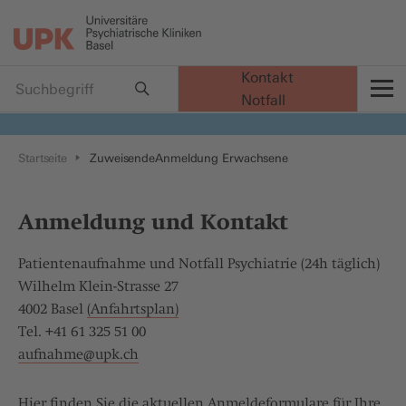
Kontakt
Notfall
t
Startseite
Zuweisende
Anmeldung Erwachsene
Anmeldung und Kontakt
Patientenaufnahme und Notfall Psychiatrie (24h täglich)
Wilhelm Klein-Strasse 27
4002 Basel
(Anfahrtsplan)
Tel. +41 61 325 51 00
aufnahme@
upk.ch
Hier finden Sie die aktuellen Anmeldeformulare für Ihre