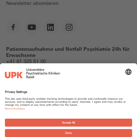
Newsletter abonnieren
Patientenaufnahme und Notfall Psychiatrie 24h für
Erwachsene
+41 61 325 51 00
Notfallkontakte
Datenschutz
Impressum
Cookie
Sitemap
Login UPK intern
Einstellungen