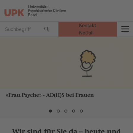
Kontakt
Notfall
t
«Frau.Psyche» - AD(H)S bei Frauen
Wir sind für Sie da – heute und