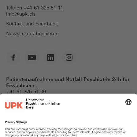
Telefon
+41 61 325 51 11
info@
upk.ch
Kontakt und Feedback
Newsletter abonnieren
Patientenaufnahme und Notfall Psychiatrie 24h für
Erwachsene
+41 61 325 51 00
Notfallkontakte