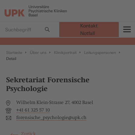
Kontakt
Notfall
t
Startseite
Über uns
Klinikportrait
Leitungspersonen
Detail
Sekretariat Forensische
Psychologie
Wilhelm Klein-Strasse 27, 4002 Basel
+41 61 325 57 10
forensische_psychologie@
upk.ch
Zurück