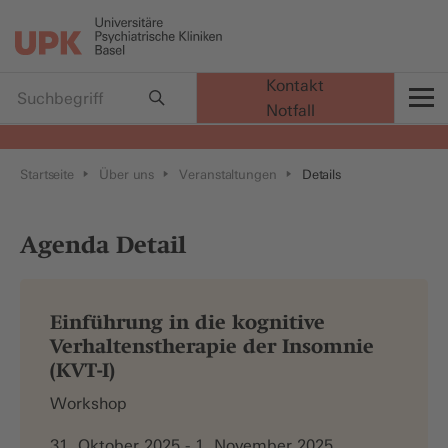
Kontakt
Notfall
t
Startseite
Über uns
Veranstaltungen
Details
Agenda Detail
Einführung in die kognitive
Verhaltenstherapie der Insomnie
(KVT-I)
Workshop
31. Oktober 2025 - 1. November 2025