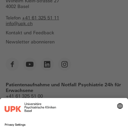
Wilhelm Klein-Strasse 27
4002 Basel
Telefon
+41 61 325 51 11
info@
upk.ch
Kontakt und Feedback
Newsletter abonnieren
Patientenaufnahme und Notfall Psychiatrie 24h für
Erwachsene
+41 61 325 51 00
Notfallkontakte