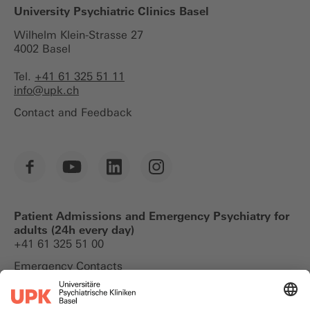
University Psychiatric Clinics Basel
Wilhelm Klein-Strasse 27
4002 Basel
Tel.
+41 61 325 51 11
info@
upk.ch
Contact and Feedback
Patient Admissions and Emergency Psychiatry for
adults (24h every day)
+41 61 325 51 00
Emergency Contacts